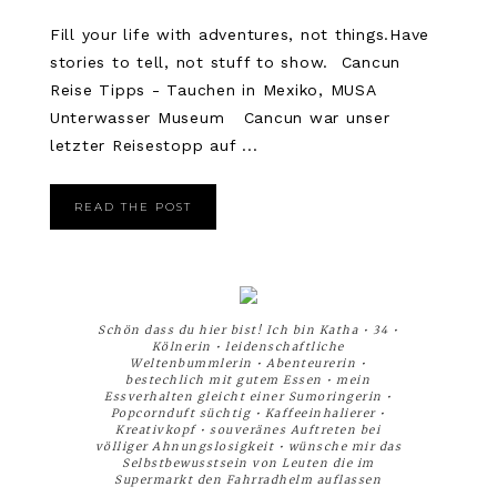
Fill your life with adventures, not things.Have
stories to tell, not stuff to show. Cancun
Reise Tipps - Tauchen in Mexiko, MUSA
Unterwasser Museum Cancun war unser
letzter Reisestopp auf ...
READ THE POST
Schön dass du hier bist! Ich bin Katha • 34 •
Kölnerin • leidenschaftliche
Weltenbummlerin • Abenteurerin •
bestechlich mit gutem Essen • mein
Essverhalten gleicht einer Sumoringerin •
Popcornduft süchtig • Kaffeeinhalierer •
Kreativkopf • souveränes Auftreten bei
völliger Ahnungslosigkeit • wünsche mir das
Selbstbewusstsein von Leuten die im
Supermarkt den Fahrradhelm auflassen
__________________