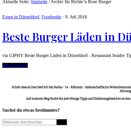
Aktuelle Seite:
Startseite
/
Archiv für Richie’n Rose Burger
Essen in Düsseldorf
,
Foodguide
·
9. Juli 2018
Beste Burger Läden in Dü
via GIPHY Beste Burger Läden in Düsseldorf - Restaurant Insider Ti
Read the Post
Schön dass du hier bist! Ich bin Katha • 34 • Kölnerin • leidenschaftliche Weltenbummler
Ahnungs
Auf meinem Blog findet ihr jede Menge Tipps und Erfahrungsberichte zu den
Suchst du etwas bestimmtes?