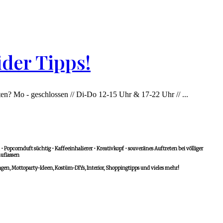
ider Tipps!
n? Mo - geschlossen // Di-Do 12-15 Uhr & 17-22 Uhr // ...
 Popcornduft süchtig • Kaffeeinhalierer • Kreativkopf • souveränes Auftreten bei völliger
uflassen
n, Mottoparty-Ideen, Kostüm-DIYs, Interior, Shoppingtipps und vieles mehr!