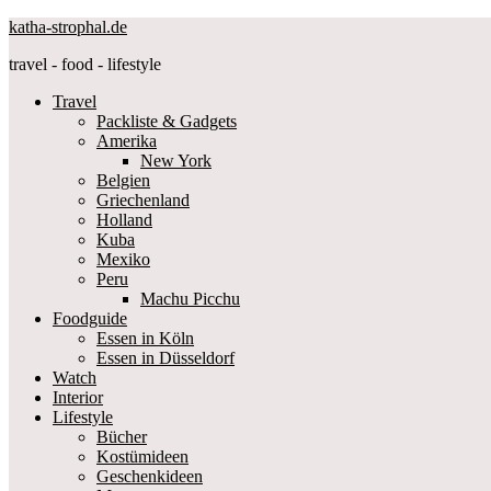
katha-strophal.de
travel - food - lifestyle
Travel
Packliste & Gadgets
Amerika
New York
Belgien
Griechenland
Holland
Kuba
Mexiko
Peru
Machu Picchu
Foodguide
Essen in Köln
Essen in Düsseldorf
Watch
Interior
Lifestyle
Bücher
Kostümideen
Geschenkideen