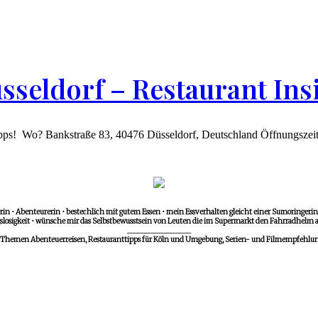
sseldorf – Restaurant Ins
pps! Wo? Bankstraße 83, 40476 Düsseldorf, Deutschland Öffnungszeite
in • Abenteurerin • bestechlich mit gutem Essen • mein Essverhalten gleicht einer Sumoringerin •
losigkeit • wünsche mir das Selbstbewusstsein von Leuten die im Supermarkt den Fahrradhelm a
__________________
 Themen Abenteuerreisen, Restauranttipps für Köln und Umgebung, Serien- und Filmempfehlunge