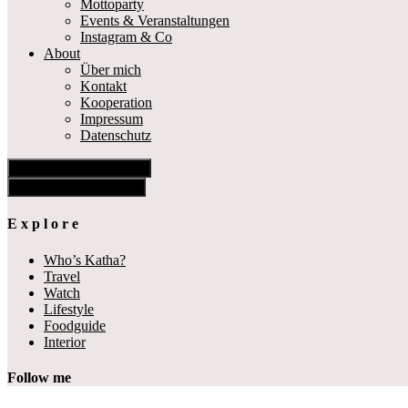
Mottoparty
Events & Veranstaltungen
Instagram & Co
About
Über mich
Kontakt
Kooperation
Impressum
Datenschutz
Show Offscreen Content
Hide Offscreen Content
E x p l o r e
Who’s Katha?
Travel
Watch
Lifestyle
Foodguide
Interior
Follow me