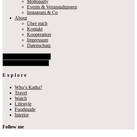
Mottoparty
Events & Veranstaltungen
Instagram & Co
About
Über mich
Kontakt
Kooperation
Impressum
Datenschutz
Show Offscreen Content
Hide Offscreen Content
E x p l o r e
Who’s Katha?
Travel
Watch
Lifestyle
Foodguide
Interior
Follow me