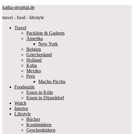
katha-strophal.de
travel - food - lifestyle
Travel
Packliste & Gadgets
Amerika
New York
Belgien
Griechenland
Holland
Kuba
Mexiko
Peru
Machu Picchu
Foodguide
Essen in Köln
Essen in Düsseldorf
Watch
Interior
Lifestyle
Bücher
Kostümideen
Geschenkideen