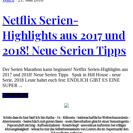
Netflix Serien-
Highlights aus 2017 und
2018! Neue Serien Tipps
Der Serien Marathon kann beginnen! Netflix Serien-Highlights aus
2017 und 2018! Neue Serien Tipps Spuk in Hill House - neue
Serie, 2018 Leute haltet euch fest: ENDLICH GIBT ES EINE
SUPER ...
Read the Post
Schön dass du hier bist! Ich bin Katha • 34 • Kölnerin • leidenschaftliche Weltenbummlerin •
Abenteurerin • bestechlich mit gutem Essen • mein Essverhalten gleicht einer Sumoringerin •
Popcornduft süchtig • Kaffeeinhalierer • Kreativkopf • souveränes Auftreten bei völliger
Ahnungslosigkeit • wünsche mir das Selbstbewusstsein von Leuten die im Supermarkt den