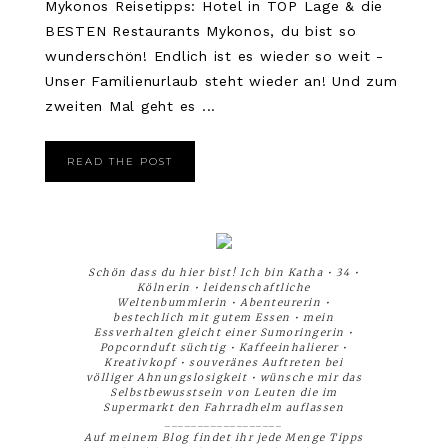
Mykonos Reisetipps: Hotel in TOP Lage & die
BESTEN Restaurants Mykonos, du bist so
wunderschön! Endlich ist es wieder so weit -
Unser Familienurlaub steht wieder an! Und zum
zweiten Mal geht es ...
READ THE POST
Schön dass du hier bist! Ich bin Katha • 34 •
Kölnerin • leidenschaftliche
Weltenbummlerin • Abenteurerin •
bestechlich mit gutem Essen • mein
Essverhalten gleicht einer Sumoringerin •
Popcornduft süchtig • Kaffeeinhalierer •
Kreativkopf • souveränes Auftreten bei
völliger Ahnungslosigkeit • wünsche mir das
Selbstbewusstsein von Leuten die im
Supermarkt den Fahrradhelm auflassen
__________________
Auf meinem Blog findet ihr jede Menge Tipps