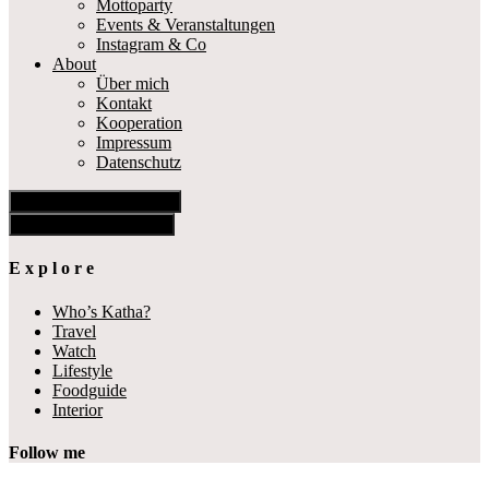
Mottoparty
Events & Veranstaltungen
Instagram & Co
About
Über mich
Kontakt
Kooperation
Impressum
Datenschutz
Show Offscreen Content
Hide Offscreen Content
E x p l o r e
Who’s Katha?
Travel
Watch
Lifestyle
Foodguide
Interior
Follow me