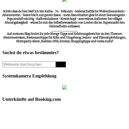
Schön dass du hier bist! Ich bin Katha • 34 • Kölnerin • leidenschaftliche Weltenbummlerin •
Abenteurerin • bestechlich mit gutem Essen • mein Essverhalten gleicht einer Sumoringerin •
Popcornduft süchtig • Kaffeeinhalierer • Kreativkopf • souveränes Auftreten bei völliger
Ahnungslosigkeit • wünsche mir das Selbstbewusstsein von Leuten die im Supermarkt den
Fahrradhelm auflassen
__________________
Auf meinem Blog findet ihr jede Menge Tipps und Erfahrungsberichte zu den Themen
Abenteuerreisen, Restauranttipps für Köln und Umgebung, Serien- und Filmempfehlungen,
Mottoparty-Ideen, Kostüm-DIYs, Interior, Shoppingtipps und vieles mehr!
Suchst du etwas bestimmtes?
Systemkamera Empfehlung
Unterkünfte auf Booking.com