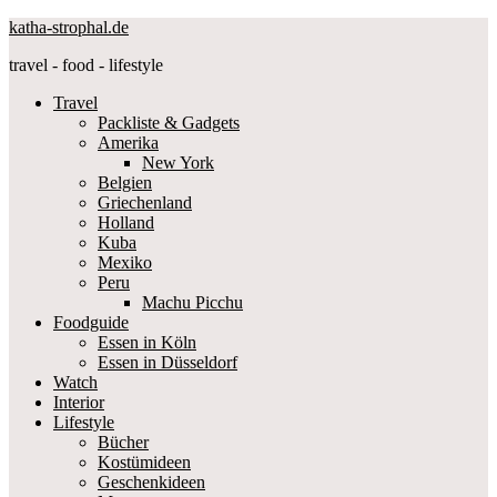
katha-strophal.de
travel - food - lifestyle
Travel
Packliste & Gadgets
Amerika
New York
Belgien
Griechenland
Holland
Kuba
Mexiko
Peru
Machu Picchu
Foodguide
Essen in Köln
Essen in Düsseldorf
Watch
Interior
Lifestyle
Bücher
Kostümideen
Geschenkideen