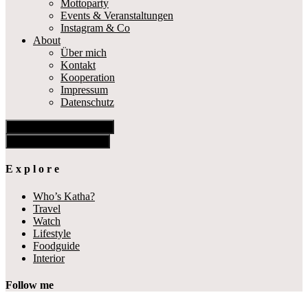
Mottoparty
Events & Veranstaltungen
Instagram & Co
About
Über mich
Kontakt
Kooperation
Impressum
Datenschutz
Show Offscreen Content
Hide Offscreen Content
E x p l o r e
Who’s Katha?
Travel
Watch
Lifestyle
Foodguide
Interior
Follow me