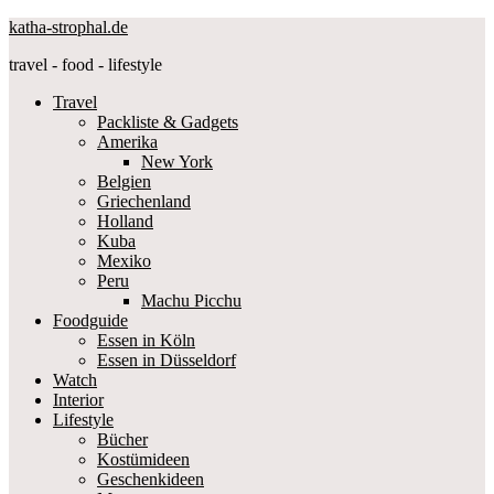
katha-strophal.de
travel - food - lifestyle
Travel
Packliste & Gadgets
Amerika
New York
Belgien
Griechenland
Holland
Kuba
Mexiko
Peru
Machu Picchu
Foodguide
Essen in Köln
Essen in Düsseldorf
Watch
Interior
Lifestyle
Bücher
Kostümideen
Geschenkideen