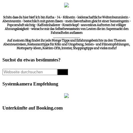
Schön dass du hier bist! Ich bin Katha • 34 • Kölnerin • leidenschaftliche Weltenbummlerin •
Abenteurerin • bestechlich mit gutem Essen • mein Essverhalten gleicht einer Sumoringerin •
Popcornduft süchtig • Kaffeeinhalierer • Kreativkopf • souveränes Auftreten bei völliger
Ahnungslosigkeit • wünsche mir das Selbstbewusstsein von Leuten die im Supermarkt den
Fahrradhelm auflassen
__________________
Auf meinem Blog findet ihr jede Menge Tipps und Erfahrungsberichte zu den Themen
Abenteuerreisen, Restauranttipps für Köln und Umgebung, Serien- und Filmempfehlungen,
Mottoparty-Ideen, Kostüm-DIYs, Interior, Shoppingtipps und vieles mehr!
Suchst du etwas bestimmtes?
Systemkamera Empfehlung
Unterkünfte auf Booking.com