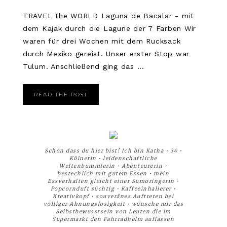
TRAVEL the WORLD Laguna de Bacalar - mit
dem Kajak durch die Lagune der 7 Farben Wir
waren für drei Wochen mit dem Rucksack
durch Mexiko gereist. Unser erster Stop war
Tulum. Anschließend ging das ...
READ THE POST
Schön dass du hier bist! Ich bin Katha • 34 •
Kölnerin • leidenschaftliche
Weltenbummlerin • Abenteurerin •
bestechlich mit gutem Essen • mein
Essverhalten gleicht einer Sumoringerin •
Popcornduft süchtig • Kaffeeinhalierer •
Kreativkopf • souveränes Auftreten bei
völliger Ahnungslosigkeit • wünsche mir das
Selbstbewusstsein von Leuten die im
Supermarkt den Fahrradhelm auflassen
__________________