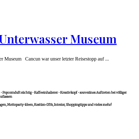
A Unterwasser Museum
sser Museum Cancun war unser letzter Reisestopp auf ...
 Popcornduft süchtig • Kaffeeinhalierer • Kreativkopf • souveränes Auftreten bei völliger
uflassen
n, Mottoparty-Ideen, Kostüm-DIYs, Interior, Shoppingtipps und vieles mehr!