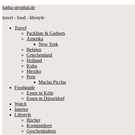
katha-strophal.de
travel - food - lifestyle
Travel
Packliste & Gadgets
Amerika
New York
Belgien
Griechenland
Holland
Kuba
Mexiko
Peru
Machu Picchu
Foodguide
Essen in Köln
Essen in Düsseldorf
Watch
Interior
Lifestyle
Bücher
Kostümideen
Geschenkideen