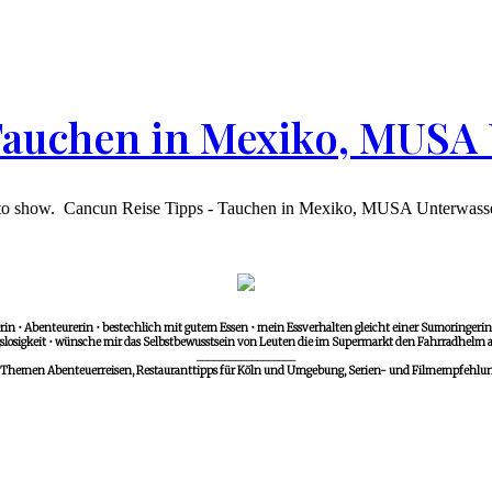
 Tauchen in Mexiko, MUS
t stuff to show. Cancun Reise Tipps - Tauchen in Mexiko, MUSA Unterwa
in • Abenteurerin • bestechlich mit gutem Essen • mein Essverhalten gleicht einer Sumoringerin •
losigkeit • wünsche mir das Selbstbewusstsein von Leuten die im Supermarkt den Fahrradhelm a
__________________
 Themen Abenteuerreisen, Restauranttipps für Köln und Umgebung, Serien- und Filmempfehlunge