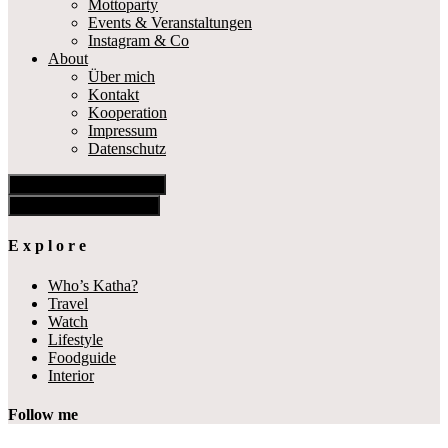
Mottoparty
Events & Veranstaltungen
Instagram & Co
About
Über mich
Kontakt
Kooperation
Impressum
Datenschutz
Show Offscreen Content
Hide Offscreen Content
E x p l o r e
Who’s Katha?
Travel
Watch
Lifestyle
Foodguide
Interior
Follow me