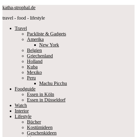
katha-strophal.de
travel - food - lifestyle
Travel
Packliste & Gadgets
Amerika
New York
Belgien
Griechenland
Holland
Kuba
Mexiko
Peru
Machu Picchu
Foodguide
Essen in Köln
Essen in Düsseldorf
Watch
Interior
Lifestyle
Bücher
Kostümideen
Geschenkideen