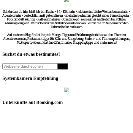
Schön dass du hier bist! Ich bin Katha • 34 • Kölnerin • leidenschaftliche Weltenbummlerin •
Abenteurerin • bestechlich mit gutem Essen • mein Essverhalten gleicht einer Sumoringerin •
Popcornduft süchtig • Kaffeeinhalierer • Kreativkopf • souveränes Auftreten bei völliger
Ahnungslosigkeit • wünsche mir das Selbstbewusstsein von Leuten die im Supermarkt den
Fahrradhelm auflassen
__________________
Auf meinem Blog findet ihr jede Menge Tipps und Erfahrungsberichte zu den Themen
Abenteuerreisen, Restauranttipps für Köln und Umgebung, Serien- und Filmempfehlungen,
Mottoparty-Ideen, Kostüm-DIYs, Interior, Shoppingtipps und vieles mehr!
Suchst du etwas bestimmtes?
Systemkamera Empfehlung
Unterkünfte auf Booking.com