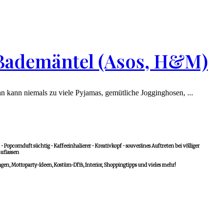
 Bademäntel (Asos, H&M)
n kann niemals zu viele Pyjamas, gemütliche Jogginghosen, ...
 Popcornduft süchtig • Kaffeeinhalierer • Kreativkopf • souveränes Auftreten bei völliger
uflassen
n, Mottoparty-Ideen, Kostüm-DIYs, Interior, Shoppingtipps und vieles mehr!