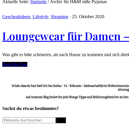
Aktuelle Seite:
Startseite
/
Archiv für H&M süße Pyjamas
Geschenkideen
,
Lifestyle
,
Shopping
·
25. Oktober 2020
Loungewear für Damen –
Was gibt es bitte schöneres, als nach Hause zu kommen und sich dire
Read the Post
Schön dass du hier bist! Ich bin Katha • 34 • Kölnerin • leidenschaftliche Weltenbummler
Ahnungs
Auf meinem Blog findet ihr jede Menge Tipps und Erfahrungsberichte zu den
Suchst du etwas bestimmtes?