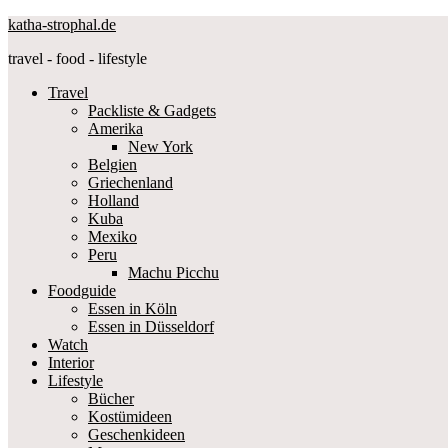
katha-strophal.de
travel - food - lifestyle
Travel
Packliste & Gadgets
Amerika
New York
Belgien
Griechenland
Holland
Kuba
Mexiko
Peru
Machu Picchu
Foodguide
Essen in Köln
Essen in Düsseldorf
Watch
Interior
Lifestyle
Bücher
Kostümideen
Geschenkideen