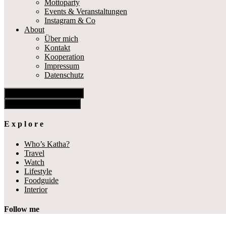
Mottoparty
Events & Veranstaltungen
Instagram & Co
About
Über mich
Kontakt
Kooperation
Impressum
Datenschutz
Show Offscreen Content
Hide Offscreen Content
E x p l o r e
Who’s Katha?
Travel
Watch
Lifestyle
Foodguide
Interior
Follow me