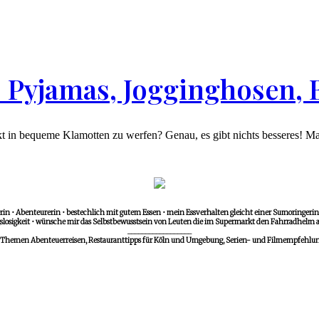
 Pyjamas, Jogginghosen,
kt in bequeme Klamotten zu werfen? Genau, es gibt nichts besseres! Ma
in • Abenteurerin • bestechlich mit gutem Essen • mein Essverhalten gleicht einer Sumoringerin •
losigkeit • wünsche mir das Selbstbewusstsein von Leuten die im Supermarkt den Fahrradhelm a
__________________
 Themen Abenteuerreisen, Restauranttipps für Köln und Umgebung, Serien- und Filmempfehlunge