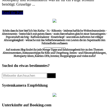
benötigt: Gruselige ...
Read the Post
Schön dass du hier bist! Ich bin Katha • 34 • Kölnerin • leidenschaftliche Weltenbummlerin •
Abenteurerin • bestechlich mit gutem Essen • mein Essverhalten gleicht einer Sumoringerin •
Popcornduft süchtig • Kaffeeinhalierer • Kreativkopf • souveränes Auftreten bei völliger
Ahnungslosigkeit • wünsche mir das Selbstbewusstsein von Leuten die im Supermarkt den
Fahrradhelm auflassen
__________________
Auf meinem Blog findet ihr jede Menge Tipps und Erfahrungsberichte zu den Themen
Abenteuerreisen, Restauranttipps für Köln und Umgebung, Serien- und Filmempfehlungen,
Mottoparty-Ideen, Kostüm-DIYs, Interior, Shoppingtipps und vieles mehr!
Suchst du etwas bestimmtes?
Systemkamera Empfehlung
Unterkünfte auf Booking.com