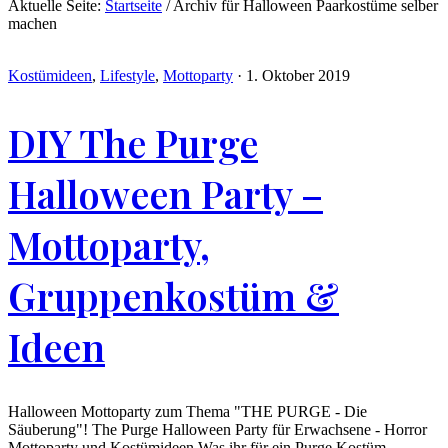
Aktuelle Seite:
Startseite
/
Archiv für Halloween Paarkostüme selber
machen
Kostümideen
,
Lifestyle
,
Mottoparty
·
1. Oktober 2019
DIY The Purge
Halloween Party –
Mottoparty,
Gruppenkostüm &
Ideen
Halloween Mottoparty zum Thema "THE PURGE - Die
Säuberung"! The Purge Halloween Party für Erwachsene - Horror
Mottoparty und Kostümideen Was ihr für ein Purge Kostüm