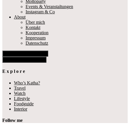
Mottoparty
Events & Veranstaltungen
Instagram & Co
About
Über mich
Kontakt
Kooperation
Impressum
Datenschutz
Show Offscreen Content
Hide Offscreen Content
E x p l o r e
Who’s Katha?
Travel
Watch
Lifestyle
Foodguide
Interior
Follow me