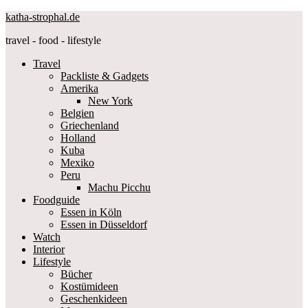
katha-strophal.de
travel - food - lifestyle
Travel
Packliste & Gadgets
Amerika
New York
Belgien
Griechenland
Holland
Kuba
Mexiko
Peru
Machu Picchu
Foodguide
Essen in Köln
Essen in Düsseldorf
Watch
Interior
Lifestyle
Bücher
Kostümideen
Geschenkideen