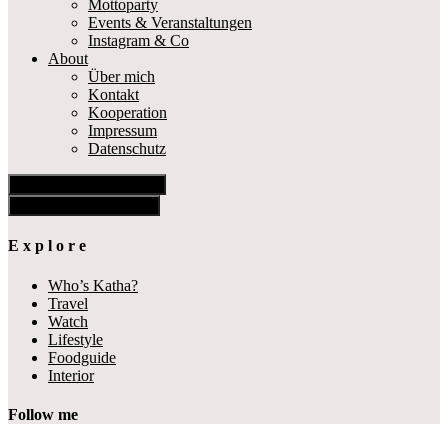
Mottoparty
Events & Veranstaltungen
Instagram & Co
About
Über mich
Kontakt
Kooperation
Impressum
Datenschutz
Show Offscreen Content
Hide Offscreen Content
E x p l o r e
Who’s Katha?
Travel
Watch
Lifestyle
Foodguide
Interior
Follow me