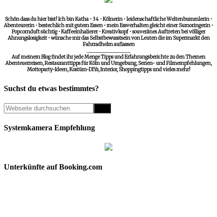
Schön dass du hier bist! Ich bin Katha • 34 • Kölnerin • leidenschaftliche Weltenbummlerin •
Abenteurerin • bestechlich mit gutem Essen • mein Essverhalten gleicht einer Sumoringerin •
Popcornduft süchtig • Kaffeeinhalierer • Kreativkopf • souveränes Auftreten bei völliger
Ahnungslosigkeit • wünsche mir das Selbstbewusstsein von Leuten die im Supermarkt den
Fahrradhelm auflassen
__________________
Auf meinem Blog findet ihr jede Menge Tipps und Erfahrungsberichte zu den Themen
Abenteuerreisen, Restauranttipps für Köln und Umgebung, Serien- und Filmempfehlungen,
Mottoparty-Ideen, Kostüm-DIYs, Interior, Shoppingtipps und vieles mehr!
Suchst du etwas bestimmtes?
Systemkamera Empfehlung
Unterkünfte auf Booking.com