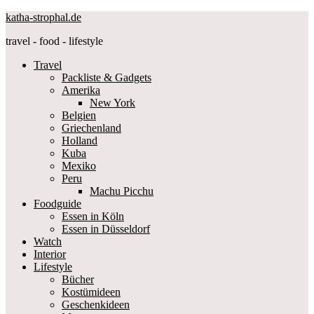
katha-strophal.de
travel - food - lifestyle
Travel
Packliste & Gadgets
Amerika
New York
Belgien
Griechenland
Holland
Kuba
Mexiko
Peru
Machu Picchu
Foodguide
Essen in Köln
Essen in Düsseldorf
Watch
Interior
Lifestyle
Bücher
Kostümideen
Geschenkideen