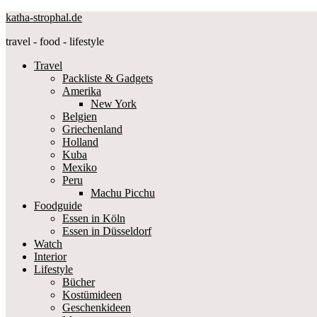
katha-strophal.de
travel - food - lifestyle
Travel
Packliste & Gadgets
Amerika
New York
Belgien
Griechenland
Holland
Kuba
Mexiko
Peru
Machu Picchu
Foodguide
Essen in Köln
Essen in Düsseldorf
Watch
Interior
Lifestyle
Bücher
Kostümideen
Geschenkideen