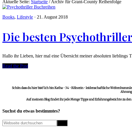
Aktuelle Seite:
Startseite
/
Archiv für Grant-County Reihenfolge
Books
,
Lifestyle
·
21. August 2018
Die besten Psychothrille
Hallo ihr Lieben, hier mal eine Übersicht meiner absoluten lieblings 
Read the Post
Schön dass du hier bist! Ich bin Katha • 34 • Kölnerin • leidenschaftliche Weltenbummler
Ahnungs
Auf meinem Blog findet ihr jede Menge Tipps und Erfahrungsberichte zu den
Suchst du etwas bestimmtes?