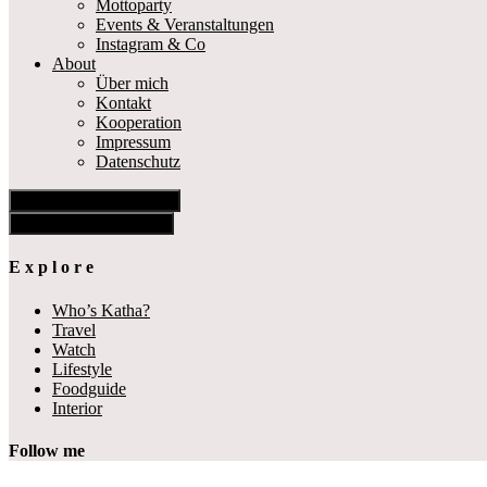
Mottoparty
Events & Veranstaltungen
Instagram & Co
About
Über mich
Kontakt
Kooperation
Impressum
Datenschutz
Show Offscreen Content
Hide Offscreen Content
E x p l o r e
Who’s Katha?
Travel
Watch
Lifestyle
Foodguide
Interior
Follow me