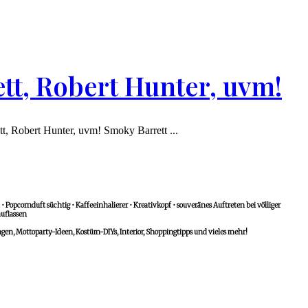
tt, Robert Hunter, uvm!
tt, Robert Hunter, uvm! Smoky Barrett ...
 Popcornduft süchtig • Kaffeeinhalierer • Kreativkopf • souveränes Auftreten bei völliger
uflassen
n, Mottoparty-Ideen, Kostüm-DIYs, Interior, Shoppingtipps und vieles mehr!