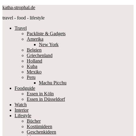
katha-strophal.de
travel - food - lifestyle
Travel
Packliste & Gadgets
Amerika
New York
Belgien
Griechenland
Holland
Kuba
Mexiko
Peru
Machu Picchu
Foodguide
Essen in Köln
Essen in Düsseldorf
Watch
Interior
Lifestyle
Bücher
Kostümideen
Geschenkideen