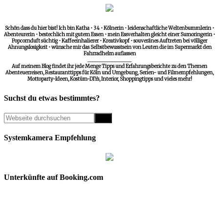
Schön dass du hier bist! Ich bin Katha • 34 • Kölnerin • leidenschaftliche Weltenbummlerin •
Abenteurerin • bestechlich mit gutem Essen • mein Essverhalten gleicht einer Sumoringerin •
Popcornduft süchtig • Kaffeeinhalierer • Kreativkopf • souveränes Auftreten bei völliger
Ahnungslosigkeit • wünsche mir das Selbstbewusstsein von Leuten die im Supermarkt den
Fahrradhelm auflassen
__________________
Auf meinem Blog findet ihr jede Menge Tipps und Erfahrungsberichte zu den Themen
Abenteuerreisen, Restauranttipps für Köln und Umgebung, Serien- und Filmempfehlungen,
Mottoparty-Ideen, Kostüm-DIYs, Interior, Shoppingtipps und vieles mehr!
Suchst du etwas bestimmtes?
Systemkamera Empfehlung
Unterkünfte auf Booking.com