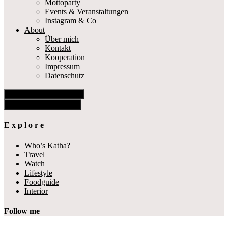
Mottoparty
Events & Veranstaltungen
Instagram & Co
About
Über mich
Kontakt
Kooperation
Impressum
Datenschutz
Show Offscreen Content
Hide Offscreen Content
E x p l o r e
Who’s Katha?
Travel
Watch
Lifestyle
Foodguide
Interior
Follow me