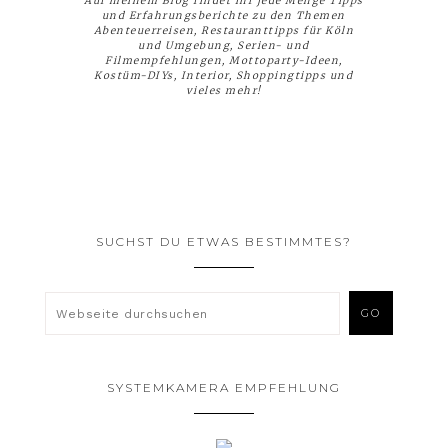
Auf meinem Blog findet ihr jede Menge Tipps
und Erfahrungsberichte zu den Themen
Abenteuerreisen, Restauranttipps für Köln
und Umgebung, Serien- und
Filmempfehlungen, Mottoparty-Ideen,
Kostüm-DIYs, Interior, Shoppingtipps und
vieles mehr!
SUCHST DU ETWAS BESTIMMTES?
SYSTEMKAMERA EMPFEHLUNG