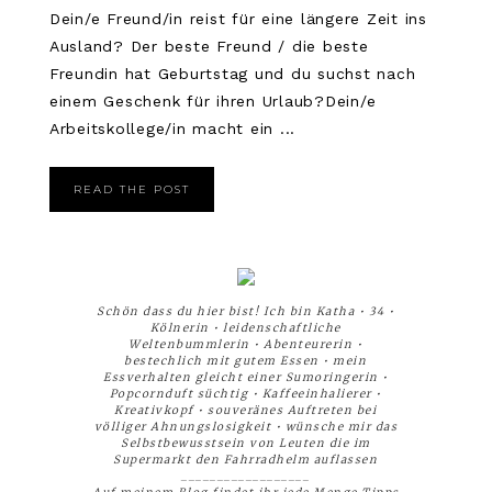
Dein/e Freund/in reist für eine längere Zeit ins
Ausland? Der beste Freund / die beste
Freundin hat Geburtstag und du suchst nach
einem Geschenk für ihren Urlaub?Dein/e
Arbeitskollege/in macht ein ...
READ THE POST
Schön dass du hier bist! Ich bin Katha • 34 •
Kölnerin • leidenschaftliche
Weltenbummlerin • Abenteurerin •
bestechlich mit gutem Essen • mein
Essverhalten gleicht einer Sumoringerin •
Popcornduft süchtig • Kaffeeinhalierer •
Kreativkopf • souveränes Auftreten bei
völliger Ahnungslosigkeit • wünsche mir das
Selbstbewusstsein von Leuten die im
Supermarkt den Fahrradhelm auflassen
__________________