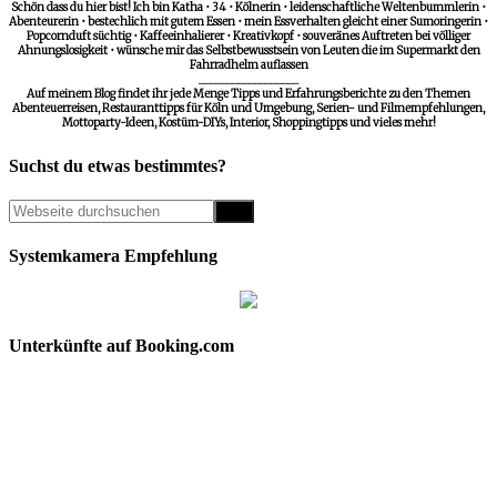
Schön dass du hier bist! Ich bin Katha • 34 • Kölnerin • leidenschaftliche Weltenbummlerin •
Abenteurerin • bestechlich mit gutem Essen • mein Essverhalten gleicht einer Sumoringerin •
Popcornduft süchtig • Kaffeeinhalierer • Kreativkopf • souveränes Auftreten bei völliger
Ahnungslosigkeit • wünsche mir das Selbstbewusstsein von Leuten die im Supermarkt den
Fahrradhelm auflassen
__________________
Auf meinem Blog findet ihr jede Menge Tipps und Erfahrungsberichte zu den Themen
Abenteuerreisen, Restauranttipps für Köln und Umgebung, Serien- und Filmempfehlungen,
Mottoparty-Ideen, Kostüm-DIYs, Interior, Shoppingtipps und vieles mehr!
Suchst du etwas bestimmtes?
Systemkamera Empfehlung
Unterkünfte auf Booking.com