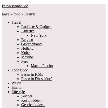
katha-strophal.de
travel - food - lifestyle
Travel
Packliste & Gadgets
Amerika
New York
Belgien
Griechenland
Holland
Kuba
Mexiko
Peru
Machu Picchu
Foodguide
Essen in Köln
Essen in Düsseldorf
Watch
Interior
Lifestyle
Bücher
Kostümideen
Geschenkideen