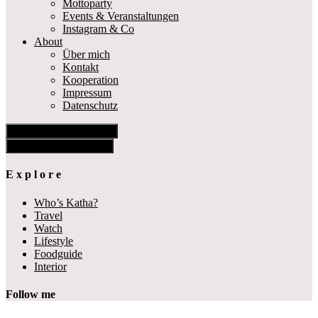
Mottoparty
Events & Veranstaltungen
Instagram & Co
About
Über mich
Kontakt
Kooperation
Impressum
Datenschutz
Show Offscreen Content
Hide Offscreen Content
E x p l o r e
Who’s Katha?
Travel
Watch
Lifestyle
Foodguide
Interior
Follow me