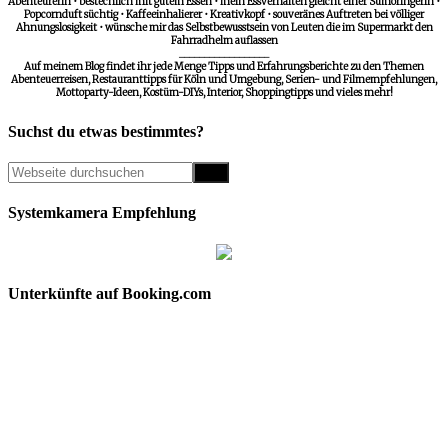
Abenteurerin • bestechlich mit gutem Essen • mein Essverhalten gleicht einer Sumoringerin •
Popcornduft süchtig • Kaffeeinhalierer • Kreativkopf • souveränes Auftreten bei völliger
Ahnungslosigkeit • wünsche mir das Selbstbewusstsein von Leuten die im Supermarkt den
Fahrradhelm auflassen
__________________
Auf meinem Blog findet ihr jede Menge Tipps und Erfahrungsberichte zu den Themen
Abenteuerreisen, Restauranttipps für Köln und Umgebung, Serien- und Filmempfehlungen,
Mottoparty-Ideen, Kostüm-DIYs, Interior, Shoppingtipps und vieles mehr!
Suchst du etwas bestimmtes?
Systemkamera Empfehlung
Unterkünfte auf Booking.com