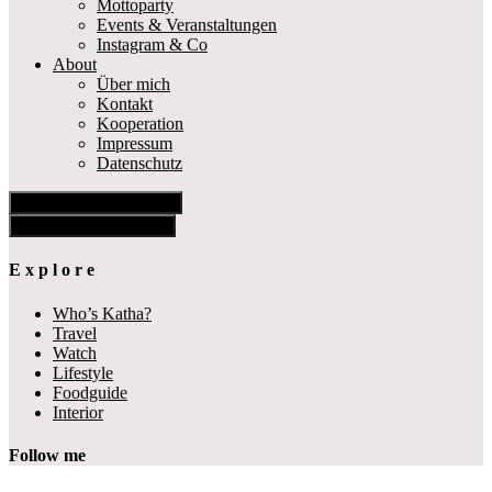
Mottoparty
Events & Veranstaltungen
Instagram & Co
About
Über mich
Kontakt
Kooperation
Impressum
Datenschutz
Show Offscreen Content
Hide Offscreen Content
E x p l o r e
Who’s Katha?
Travel
Watch
Lifestyle
Foodguide
Interior
Follow me