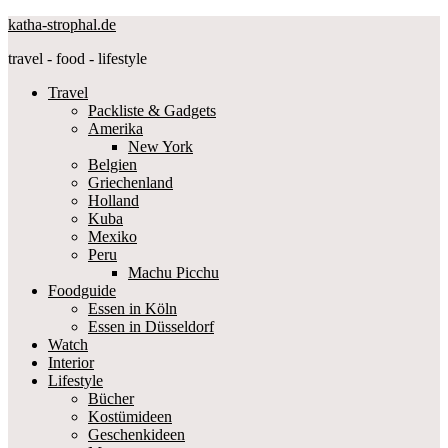
katha-strophal.de
travel - food - lifestyle
Travel
Packliste & Gadgets
Amerika
New York
Belgien
Griechenland
Holland
Kuba
Mexiko
Peru
Machu Picchu
Foodguide
Essen in Köln
Essen in Düsseldorf
Watch
Interior
Lifestyle
Bücher
Kostümideen
Geschenkideen