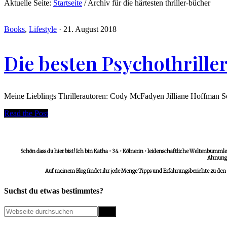
Aktuelle Seite:
Startseite
/
Archiv für die härtesten thriller-bücher
Books
,
Lifestyle
·
21. August 2018
Die besten Psychothrille
Meine Lieblings Thrillerautoren: Cody McFadyen Jilliane Hoffman Seb
Read the Post
Schön dass du hier bist! Ich bin Katha • 34 • Kölnerin • leidenschaftliche Weltenbummler
Ahnungs
Auf meinem Blog findet ihr jede Menge Tipps und Erfahrungsberichte zu den
Suchst du etwas bestimmtes?