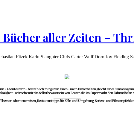
r Bücher aller Zeiten – T
astian Fitzek Karin Slaughter Chris Carter Wulf Dorn Joy Fielding Sab
in • Abenteurerin • bestechlich mit gutem Essen • mein Essverhalten gleicht einer Sumoringerin •
losigkeit • wünsche mir das Selbstbewusstsein von Leuten die im Supermarkt den Fahrradhelm a
__________________
 Themen Abenteuerreisen, Restauranttipps für Köln und Umgebung, Serien- und Filmempfehlunge