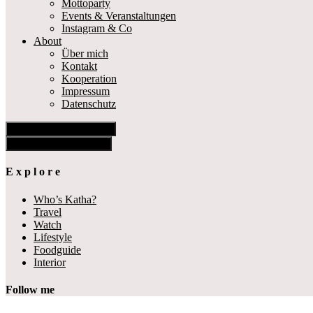
Mottoparty
Events & Veranstaltungen
Instagram & Co
About
Über mich
Kontakt
Kooperation
Impressum
Datenschutz
Show Offscreen Content
Hide Offscreen Content
E x p l o r e
Who’s Katha?
Travel
Watch
Lifestyle
Foodguide
Interior
Follow me