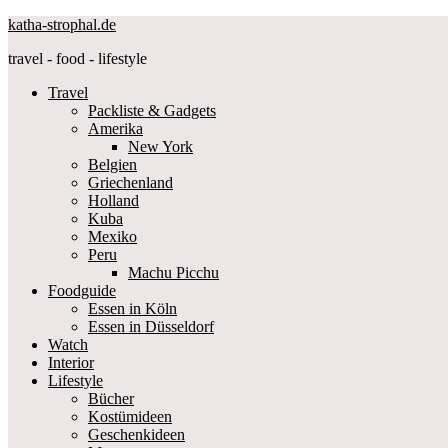
katha-strophal.de
travel - food - lifestyle
Travel
Packliste & Gadgets
Amerika
New York
Belgien
Griechenland
Holland
Kuba
Mexiko
Peru
Machu Picchu
Foodguide
Essen in Köln
Essen in Düsseldorf
Watch
Interior
Lifestyle
Bücher
Kostümideen
Geschenkideen