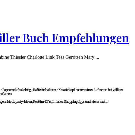
hriller Buch Empfehlungen
ine Thiesler Charlotte Link Tess Gerritsen Mary ...
 Popcornduft süchtig • Kaffeeinhalierer • Kreativkopf • souveränes Auftreten bei völliger
uflassen
n, Mottoparty-Ideen, Kostüm-DIYs, Interior, Shoppingtipps und vieles mehr!