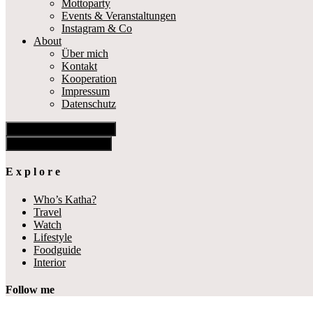
Mottoparty
Events & Veranstaltungen
Instagram & Co
About
Über mich
Kontakt
Kooperation
Impressum
Datenschutz
Show Offscreen Content
Hide Offscreen Content
E x p l o r e
Who’s Katha?
Travel
Watch
Lifestyle
Foodguide
Interior
Follow me