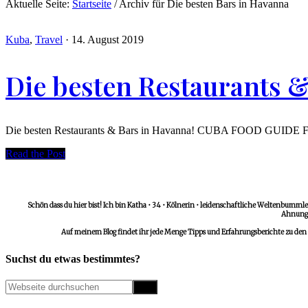
Aktuelle Seite:
Startseite
/
Archiv für Die besten Bars in Havanna
Kuba
,
Travel
·
14. August 2019
Die besten Restaurants
Die besten Restaurants & Bars in Havanna! CUBA FOOD GUIDE Frühstü
Read the Post
Schön dass du hier bist! Ich bin Katha • 34 • Kölnerin • leidenschaftliche Weltenbummler
Ahnungs
Auf meinem Blog findet ihr jede Menge Tipps und Erfahrungsberichte zu den
Suchst du etwas bestimmtes?