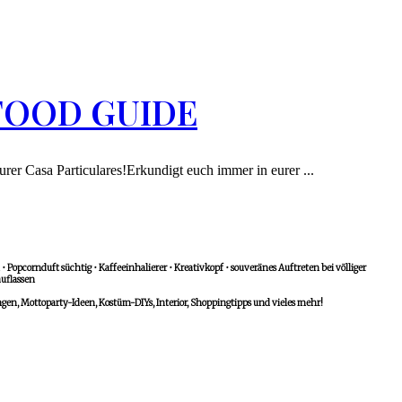
A FOOD GUIDE
r Casa Particulares!Erkundigt euch immer in eurer ...
 Popcornduft süchtig • Kaffeeinhalierer • Kreativkopf • souveränes Auftreten bei völliger
uflassen
n, Mottoparty-Ideen, Kostüm-DIYs, Interior, Shoppingtipps und vieles mehr!