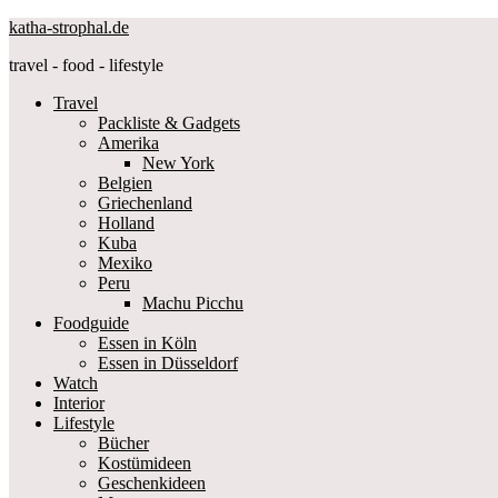
katha-strophal.de
travel - food - lifestyle
Travel
Packliste & Gadgets
Amerika
New York
Belgien
Griechenland
Holland
Kuba
Mexiko
Peru
Machu Picchu
Foodguide
Essen in Köln
Essen in Düsseldorf
Watch
Interior
Lifestyle
Bücher
Kostümideen
Geschenkideen