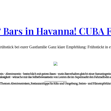
 & Bars in Havanna! CUB
ck bei eurer Gastfamilie Ganz klare Empfehlung: Frühstückt in eure
in • Abenteurerin • bestechlich mit gutem Essen • mein Essverhalten gleicht einer Sumoringerin •
losigkeit • wünsche mir das Selbstbewusstsein von Leuten die im Supermarkt den Fahrradhelm a
__________________
 Themen Abenteuerreisen, Restauranttipps für Köln und Umgebung, Serien- und Filmempfehlunge