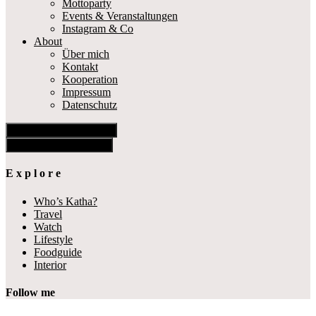
Mottoparty
Events & Veranstaltungen
Instagram & Co
About
Über mich
Kontakt
Kooperation
Impressum
Datenschutz
Show Offscreen Content
Hide Offscreen Content
E x p l o r e
Who’s Katha?
Travel
Watch
Lifestyle
Foodguide
Interior
Follow me