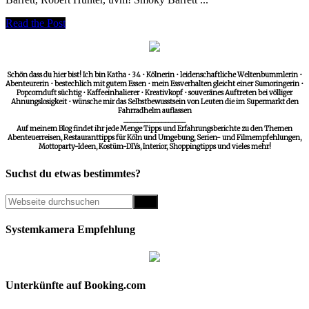
Read the Post
Schön dass du hier bist! Ich bin Katha • 34 • Kölnerin • leidenschaftliche Weltenbummlerin •
Abenteurerin • bestechlich mit gutem Essen • mein Essverhalten gleicht einer Sumoringerin •
Popcornduft süchtig • Kaffeeinhalierer • Kreativkopf • souveränes Auftreten bei völliger
Ahnungslosigkeit • wünsche mir das Selbstbewusstsein von Leuten die im Supermarkt den
Fahrradhelm auflassen
__________________
Auf meinem Blog findet ihr jede Menge Tipps und Erfahrungsberichte zu den Themen
Abenteuerreisen, Restauranttipps für Köln und Umgebung, Serien- und Filmempfehlungen,
Mottoparty-Ideen, Kostüm-DIYs, Interior, Shoppingtipps und vieles mehr!
Suchst du etwas bestimmtes?
Systemkamera Empfehlung
Unterkünfte auf Booking.com