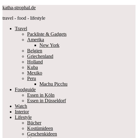
katha-strophal.de
travel - food - lifestyle
Travel
Packliste & Gadgets
Amerika
New York
Belgien
Griechenland
Holland
Kuba
Mexiko
Peru
Machu Picchu
Foodguide
Essen in Köln
Essen in Düsseldorf
Watch
Interior
Lifestyle
Bücher
Kostümideen
Geschenkideen