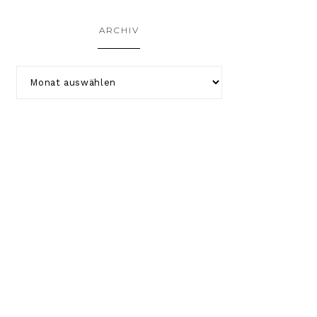
ARCHIV
COPYRIGHT © 2026 KATHA-STROPHAL.DE ·