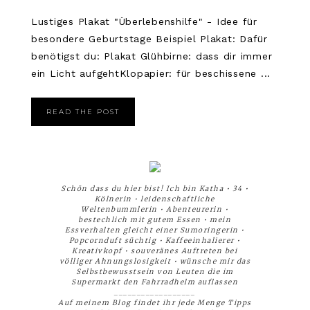
Lustiges Plakat "Überlebenshilfe" - Idee für
besondere Geburtstage Beispiel Plakat: Dafür
benötigst du: Plakat Glühbirne: dass dir immer
ein Licht aufgehtKlopapier: für beschissene ...
READ THE POST
Schön dass du hier bist! Ich bin Katha • 34 •
Kölnerin • leidenschaftliche
Weltenbummlerin • Abenteurerin •
bestechlich mit gutem Essen • mein
Essverhalten gleicht einer Sumoringerin •
Popcornduft süchtig • Kaffeeinhalierer •
Kreativkopf • souveränes Auftreten bei
völliger Ahnungslosigkeit • wünsche mir das
Selbstbewusstsein von Leuten die im
Supermarkt den Fahrradhelm auflassen
__________________
Auf meinem Blog findet ihr jede Menge Tipps