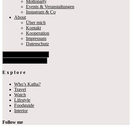
Mottoparty
Events & Veranstaltungen
Instagram & Co
About
Über mich
Kontakt
Kooperation
Impressum
Datenschutz
Show Offscreen Content
Hide Offscreen Content
E x p l o r e
Who’s Katha?
Travel
Watch
Lifestyle
Foodguide
Interior
Follow me