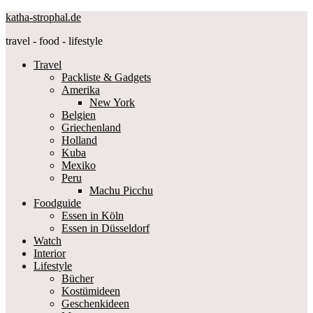
katha-strophal.de
travel - food - lifestyle
Travel
Packliste & Gadgets
Amerika
New York
Belgien
Griechenland
Holland
Kuba
Mexiko
Peru
Machu Picchu
Foodguide
Essen in Köln
Essen in Düsseldorf
Watch
Interior
Lifestyle
Bücher
Kostümideen
Geschenkideen