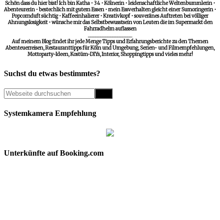
Schön dass du hier bist! Ich bin Katha • 34 • Kölnerin • leidenschaftliche Weltenbummlerin •
Abenteurerin • bestechlich mit gutem Essen • mein Essverhalten gleicht einer Sumoringerin •
Popcornduft süchtig • Kaffeeinhalierer • Kreativkopf • souveränes Auftreten bei völliger
Ahnungslosigkeit • wünsche mir das Selbstbewusstsein von Leuten die im Supermarkt den
Fahrradhelm auflassen
__________________
Auf meinem Blog findet ihr jede Menge Tipps und Erfahrungsberichte zu den Themen
Abenteuerreisen, Restauranttipps für Köln und Umgebung, Serien- und Filmempfehlungen,
Mottoparty-Ideen, Kostüm-DIYs, Interior, Shoppingtipps und vieles mehr!
Suchst du etwas bestimmtes?
Systemkamera Empfehlung
Unterkünfte auf Booking.com