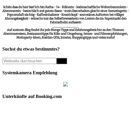
Schön dass du hier bist! Ich bin Katha • 34 • Kölnerin • leidenschaftliche Weltenbummlerin •
Abenteurerin • bestechlich mit gutem Essen • mein Essverhalten gleicht einer Sumoringerin •
Popcornduft süchtig • Kaffeeinhalierer • Kreativkopf • souveränes Auftreten bei völliger
Ahnungslosigkeit • wünsche mir das Selbstbewusstsein von Leuten die im Supermarkt den
Fahrradhelm auflassen
__________________
Auf meinem Blog findet ihr jede Menge Tipps und Erfahrungsberichte zu den Themen
Abenteuerreisen, Restauranttipps für Köln und Umgebung, Serien- und Filmempfehlungen,
Mottoparty-Ideen, Kostüm-DIYs, Interior, Shoppingtipps und vieles mehr!
Suchst du etwas bestimmtes?
Systemkamera Empfehlung
Unterkünfte auf Booking.com