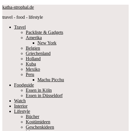
katha-strophal.de
travel - food - lifestyle
Travel
Packliste & Gadgets
Amerika
New York
Belgien
Griechenland
Holland
Kuba
Mexiko
Peru
Machu Picchu
Foodguide
Essen in Köln
Essen in Düsseldorf
Watch
Interior
Lifestyle
Bücher
Kostümideen
Geschenkideen