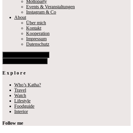
Mottoparty
Events & Veranstaltungen
Instagram & Co
About
Über mich
Kontakt
Kooperation
Impressum
Datenschutz
Show Offscreen Content
Hide Offscreen Content
E x p l o r e
Who’s Katha?
Travel
Watch
Lifestyle
Foodguide
Interior
Follow me