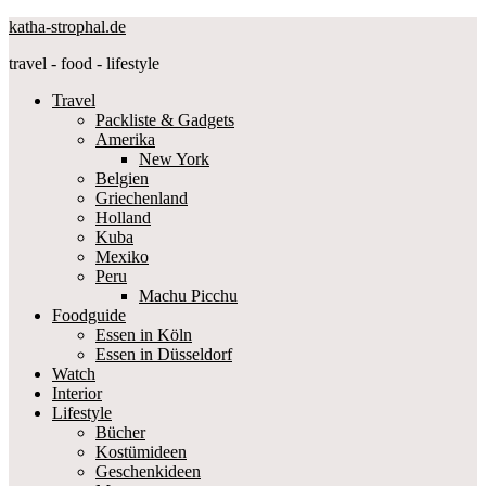
katha-strophal.de
travel - food - lifestyle
Travel
Packliste & Gadgets
Amerika
New York
Belgien
Griechenland
Holland
Kuba
Mexiko
Peru
Machu Picchu
Foodguide
Essen in Köln
Essen in Düsseldorf
Watch
Interior
Lifestyle
Bücher
Kostümideen
Geschenkideen