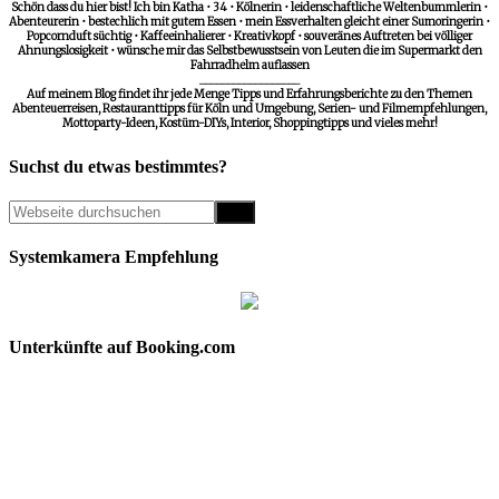
Schön dass du hier bist! Ich bin Katha • 34 • Kölnerin • leidenschaftliche Weltenbummlerin •
Abenteurerin • bestechlich mit gutem Essen • mein Essverhalten gleicht einer Sumoringerin •
Popcornduft süchtig • Kaffeeinhalierer • Kreativkopf • souveränes Auftreten bei völliger
Ahnungslosigkeit • wünsche mir das Selbstbewusstsein von Leuten die im Supermarkt den
Fahrradhelm auflassen
__________________
Auf meinem Blog findet ihr jede Menge Tipps und Erfahrungsberichte zu den Themen
Abenteuerreisen, Restauranttipps für Köln und Umgebung, Serien- und Filmempfehlungen,
Mottoparty-Ideen, Kostüm-DIYs, Interior, Shoppingtipps und vieles mehr!
Suchst du etwas bestimmtes?
Systemkamera Empfehlung
Unterkünfte auf Booking.com