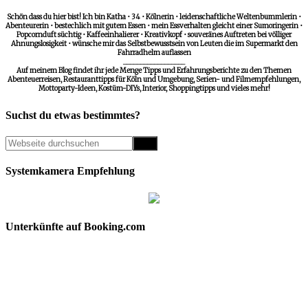
Schön dass du hier bist! Ich bin Katha • 34 • Kölnerin • leidenschaftliche Weltenbummlerin •
Abenteurerin • bestechlich mit gutem Essen • mein Essverhalten gleicht einer Sumoringerin •
Popcornduft süchtig • Kaffeeinhalierer • Kreativkopf • souveränes Auftreten bei völliger
Ahnungslosigkeit • wünsche mir das Selbstbewusstsein von Leuten die im Supermarkt den
Fahrradhelm auflassen
__________________
Auf meinem Blog findet ihr jede Menge Tipps und Erfahrungsberichte zu den Themen
Abenteuerreisen, Restauranttipps für Köln und Umgebung, Serien- und Filmempfehlungen,
Mottoparty-Ideen, Kostüm-DIYs, Interior, Shoppingtipps und vieles mehr!
Suchst du etwas bestimmtes?
Systemkamera Empfehlung
Unterkünfte auf Booking.com