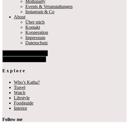
Mottoparty
Events & Veranstaltungen
Instagram & Co
About
Über mich
Kontakt
Kooperation
Impressum
Datenschutz
Show Offscreen Content
Hide Offscreen Content
E x p l o r e
Who’s Katha?
Travel
Watch
Lifestyle
Foodguide
Interior
Follow me