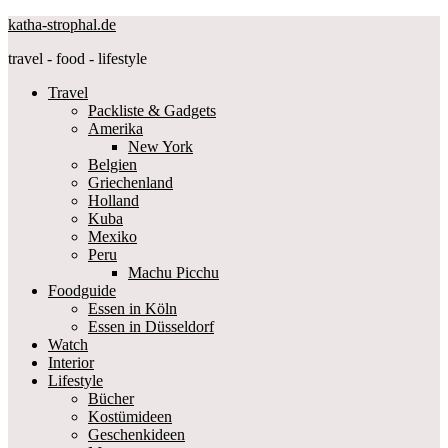
katha-strophal.de
travel - food - lifestyle
Travel
Packliste & Gadgets
Amerika
New York
Belgien
Griechenland
Holland
Kuba
Mexiko
Peru
Machu Picchu
Foodguide
Essen in Köln
Essen in Düsseldorf
Watch
Interior
Lifestyle
Bücher
Kostümideen
Geschenkideen