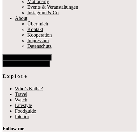
Mottoparty
Events & Veranstaltungen
Instagram & Co
About
Über mich
Kontakt
Kooperation
Impressum
Datenschutz
Show Offscreen Content
Hide Offscreen Content
E x p l o r e
Who’s Katha?
Travel
Watch
Lifestyle
Foodguide
Interior
Follow me