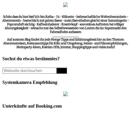
Schön dass du hier bist! Ich bin Katha • 34 • Kölnerin • leidenschaftliche Weltenbummlerin •
Abenteurerin • bestechlich mit gutem Essen • mein Essverhalten gleicht einer Sumoringerin •
Popcornduft süchtig • Kaffeeinhalierer • Kreativkopf • souveränes Auftreten bei völliger
Ahnungslosigkeit • wünsche mir das Selbstbewusstsein von Leuten die im Supermarkt den
Fahrradhelm auflassen
__________________
Auf meinem Blog findet ihr jede Menge Tipps und Erfahrungsberichte zu den Themen
Abenteuerreisen, Restauranttipps für Köln und Umgebung, Serien- und Filmempfehlungen,
Mottoparty-Ideen, Kostüm-DIYs, Interior, Shoppingtipps und vieles mehr!
Suchst du etwas bestimmtes?
Systemkamera Empfehlung
Unterkünfte auf Booking.com