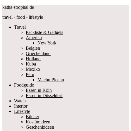
katha-strophal.de
travel - food - lifestyle
Travel
Packliste & Gadgets
Amerika
New York
Belgien
Griechenland
Holland
Kuba
Mexiko
Peru
Machu Picchu
Foodguide
Essen in Köln
Essen in Düsseldorf
Watch
Interior
Lifestyle
Bücher
Kostümideen
Geschenkideen