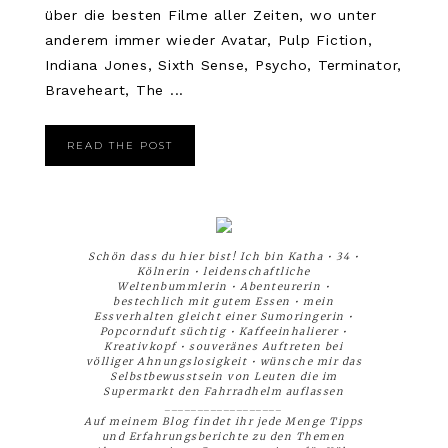
über die besten Filme aller Zeiten, wo unter
anderem immer wieder Avatar, Pulp Fiction,
Indiana Jones, Sixth Sense, Psycho, Terminator,
Braveheart, The ...
READ THE POST
Schön dass du hier bist! Ich bin Katha • 34 •
Kölnerin • leidenschaftliche
Weltenbummlerin • Abenteurerin •
bestechlich mit gutem Essen • mein
Essverhalten gleicht einer Sumoringerin •
Popcornduft süchtig • Kaffeeinhalierer •
Kreativkopf • souveränes Auftreten bei
völliger Ahnungslosigkeit • wünsche mir das
Selbstbewusstsein von Leuten die im
Supermarkt den Fahrradhelm auflassen
__________________
Auf meinem Blog findet ihr jede Menge Tipps
und Erfahrungsberichte zu den Themen