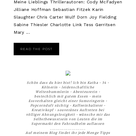
Meine Lieblings Thrillerautoren: Cody McFadyen
Jilliane Hoffman Sebastian Fitzek Karin
Slaughter Chris Carter Wulf Dorn Joy Fielding
Sabine Thiesler Charlotte Link Tess Gerritsen
Mary ...
READ THE POST
Schön dass du hier bist! Ich bin Katha • 34 •
Kölnerin • leidenschaftliche
Weltenbummlerin • Abenteurerin •
bestechlich mit gutem Essen • mein
Essverhalten gleicht einer Sumoringerin •
Popcornduft süchtig • Kaffeeinhalierer •
Kreativkopf • souveränes Auftreten bei
völliger Ahnungslosigkeit • wünsche mir das
Selbstbewusstsein von Leuten die im
Supermarkt den Fahrradhelm auflassen
__________________
Auf meinem Blog findet ihr jede Menge Tipps