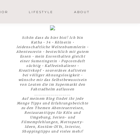
IOR
LIFESTYLE
ABOUT
Schön dass du hier bist! Ich bin
Katha • 34 • Kölnerin •
leidenschaftliche Weltenbummlerin •
Abenteurerin • bestechlich mit gutem
Essen • mein Essverhalten gleicht
einer Sumoringerin • Popcornduft
süchtig • Kaffeeinhalierer •
Kreativkopf • souveränes Auftreten
bei völliger Ahnungslosigkeit •
wünsche mir das Selbstbewusstsein
von Leuten die im Supermarkt den
Fahrradhelm auflassen
__________________
Auf meinem Blog findet ihr jede
Menge Tipps und Erfahrungsberichte
zu den Themen Abenteuerreisen,
Restauranttipps für Köln und
Umgebung, Serien- und
Filmempfehlungen, Mottoparty-
Ideen, Kostüm-DIYs, Interior,
Shoppingtipps und vieles mehr!