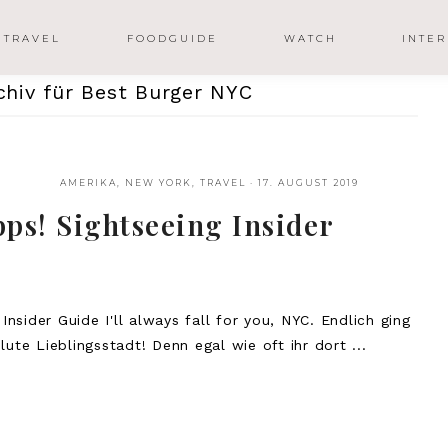
TRAVEL
FOODGUIDE
WATCH
INTER
hiv für Best Burger NYC
AMERIKA
,
NEW YORK
,
TRAVEL
·
17. AUGUST 2019
pps! Sightseeing Insider
Insider Guide I'll always fall for you, NYC. Endlich ging
ute Lieblingsstadt! Denn egal wie oft ihr dort ...