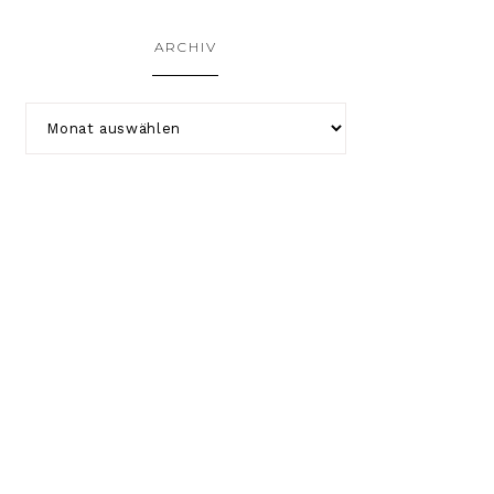
ARCHIV
COPYRIGHT © 2026 KATHA-STROPHAL.DE ·