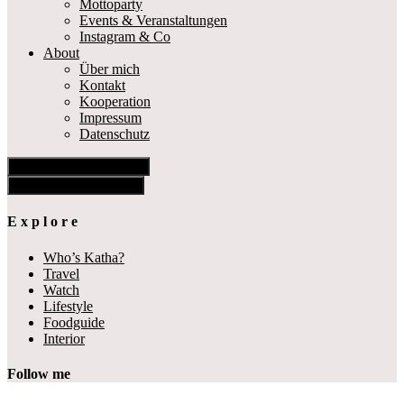
Mottoparty
Events & Veranstaltungen
Instagram & Co
About
Über mich
Kontakt
Kooperation
Impressum
Datenschutz
Show Offscreen Content
Hide Offscreen Content
E x p l o r e
Who’s Katha?
Travel
Watch
Lifestyle
Foodguide
Interior
Follow me