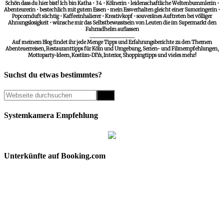
Schön dass du hier bist! Ich bin Katha • 34 • Kölnerin • leidenschaftliche Weltenbummlerin •
Abenteurerin • bestechlich mit gutem Essen • mein Essverhalten gleicht einer Sumoringerin •
Popcornduft süchtig • Kaffeeinhalierer • Kreativkopf • souveränes Auftreten bei völliger
Ahnungslosigkeit • wünsche mir das Selbstbewusstsein von Leuten die im Supermarkt den
Fahrradhelm auflassen
__________________
Auf meinem Blog findet ihr jede Menge Tipps und Erfahrungsberichte zu den Themen
Abenteuerreisen, Restauranttipps für Köln und Umgebung, Serien- und Filmempfehlungen,
Mottoparty-Ideen, Kostüm-DIYs, Interior, Shoppingtipps und vieles mehr!
Suchst du etwas bestimmtes?
Systemkamera Empfehlung
Unterkünfte auf Booking.com