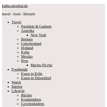
katha-strophal.de
travel - food - lifestyle
Travel
Packliste & Gadgets
Amerika
New York
Belgien
Griechenland
Holland
Kuba
Mexiko
Peru
Machu Picchu
Foodguide
Essen in Köln
Essen in Düsseldorf
Watch
Interior
Lifestyle
Bücher
Kostümideen
Geschenkideen