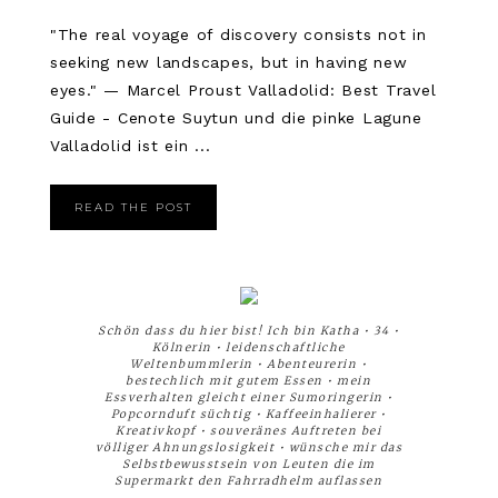
"The real voyage of discovery consists not in
seeking new landscapes, but in having new
eyes." — Marcel Proust Valladolid: Best Travel
Guide - Cenote Suytun und die pinke Lagune
Valladolid ist ein ...
READ THE POST
Schön dass du hier bist! Ich bin Katha • 34 •
Kölnerin • leidenschaftliche
Weltenbummlerin • Abenteurerin •
bestechlich mit gutem Essen • mein
Essverhalten gleicht einer Sumoringerin •
Popcornduft süchtig • Kaffeeinhalierer •
Kreativkopf • souveränes Auftreten bei
völliger Ahnungslosigkeit • wünsche mir das
Selbstbewusstsein von Leuten die im
Supermarkt den Fahrradhelm auflassen
__________________