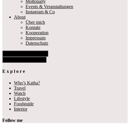
Mottoparty
Events & Veranstaltungen
Instagram & Co
About
Über mich
Kontakt
Kooperation
Impressum
Datenschutz
Show Offscreen Content
Hide Offscreen Content
E x p l o r e
Who’s Katha?
Travel
Watch
Lifestyle
Foodguide
Interior
Follow me