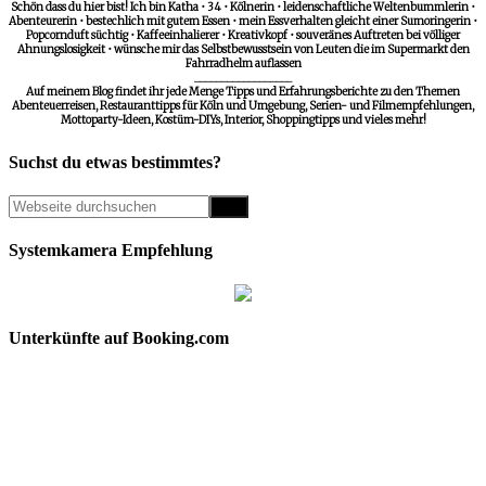
Schön dass du hier bist! Ich bin Katha • 34 • Kölnerin • leidenschaftliche Weltenbummlerin •
Abenteurerin • bestechlich mit gutem Essen • mein Essverhalten gleicht einer Sumoringerin •
Popcornduft süchtig • Kaffeeinhalierer • Kreativkopf • souveränes Auftreten bei völliger
Ahnungslosigkeit • wünsche mir das Selbstbewusstsein von Leuten die im Supermarkt den
Fahrradhelm auflassen
__________________
Auf meinem Blog findet ihr jede Menge Tipps und Erfahrungsberichte zu den Themen
Abenteuerreisen, Restauranttipps für Köln und Umgebung, Serien- und Filmempfehlungen,
Mottoparty-Ideen, Kostüm-DIYs, Interior, Shoppingtipps und vieles mehr!
Suchst du etwas bestimmtes?
Systemkamera Empfehlung
Unterkünfte auf Booking.com