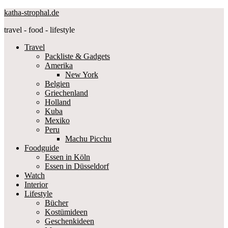
katha-strophal.de
travel - food - lifestyle
Travel
Packliste & Gadgets
Amerika
New York
Belgien
Griechenland
Holland
Kuba
Mexiko
Peru
Machu Picchu
Foodguide
Essen in Köln
Essen in Düsseldorf
Watch
Interior
Lifestyle
Bücher
Kostümideen
Geschenkideen