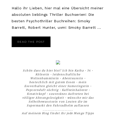
Hallo ihr Lieben, hier mal eine Übersicht meiner
absoluten lieblings Thriller Buchserien! Die
besten Psychothriller Buchreihen: Smoky
Barrett, Robert Hunter, uvm! Smoky Barrett ...
READ THE POST
Schön dass du hier bist! Ich bin Katha • 34 •
Kölnerin • leidenschaftliche
Weltenbummlerin • Abenteurerin •
bestechlich mit gutem Essen • mein
Essverhalten gleicht einer Sumoringerin •
Popcornduft süchtig • Kaffeeinhalierer •
Kreativkopf • souveränes Auftreten bei
völliger Ahnungslosigkeit • wünsche mir das
Selbstbewusstsein von Leuten die im
Supermarkt den Fahrradhelm auflassen
__________________
Auf meinem Blog findet ihr jede Menge Tipps